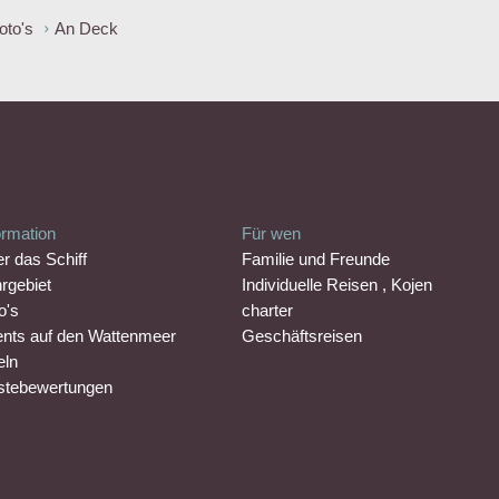
oto's
An Deck
ormation
Für wen
r das Schiff
Familie und Freunde
rgebiet
Individuelle Reisen , Kojen
o's
charter
nts auf den Wattenmeer
Geschäftsreisen
eln
tebewertungen