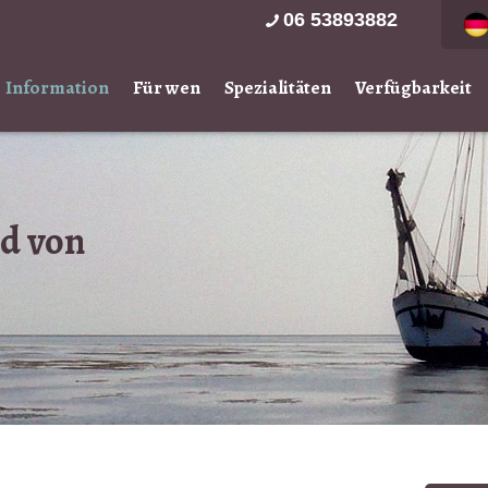
06 53893882
Information
Für wen
Spezialitäten
Verfügbarkeit
d von