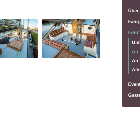
Über 
Fahrg
Foto'
Unt
An 
An 
Alt
Event
Gast